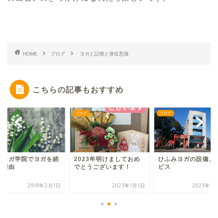
HOME
ブログ
ヨガと記憶と潜在意識
こちらの記事もおすすめ
グ
ブログ
ブログ
本ヨガ学院でヨガを続
2023年明けましておめ
ひふみヨガの設備、
る理由
でとうございます！
ビス
2019年2月1日
2023年1月1日
2023年1