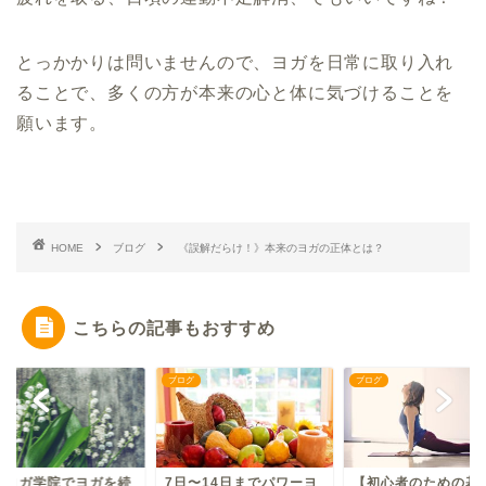
とっかかりは問いませんので、ヨガを日常に取り入れ
ることで、多くの方が本来の心と体に気づけることを
願います。
HOME
ブログ
《誤解だらけ！》本来のヨガの正体とは？
こちらの記事もおすすめ
グ
ブログ
ブログ
本ヨガ学院でヨガを続
7日〜14日までパワーヨ
【初心者のための基