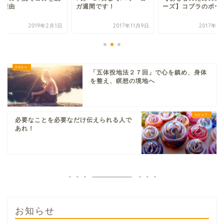
る理由
ガ週間です！
ーズ】コブラのポー
2019年2月1日
2017年11月9日
2017年3
「五体投地法２７回」で心を鎮め、身体
を整え、瞑想の境地へ
必要なことを必要なだけ伝えられる人で
あれ！
お知らせ